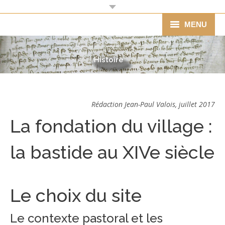
MENU
Mairie
Histoire
Agenda
Vie pratique
Rédaction Jean-Paul Valois, juillet 2017
La fondation du village :
Vie économique
Associations
la bastide au XIVe siècle
Ecole
Tourisme
Le choix du site
Histoire
Le contexte pastoral et les