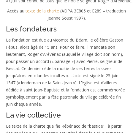
« Qu’il soit connu de tous que le noble seigneur Roger d’Arévénac
Accès au
texte de la charte
(ADPA 3E805 et E289 – traduction
Jeanne Soust 1997).
Les fondateurs
La fondation est due au vicomte du Béarn, le célèbre Gaston
Fébus, alors âgé de 15 ans. Pour ce faire, il mandate son
lieutenant, Roger d’Arévénac (auquel le village doit son nom),
pour passer un accord (« paréage ») avec Pierre, seigneur de
Bescat. Ce dernier cède la moitié de ses terres laissées
jusqu’alors en « landes incultes ». L’acte est signé le 25 juin
1347 (« lendemain de la Saint-Jean »). L’église est d’ailleurs
dédiée à saint Jean-Baptiste et la fondation est commémorée
symboliquement par la fête patronale du village célébrée fin
juin chaque année.
La vie collective
Le texte de la charte qualifie Rébénacq de “bastide” : à partir